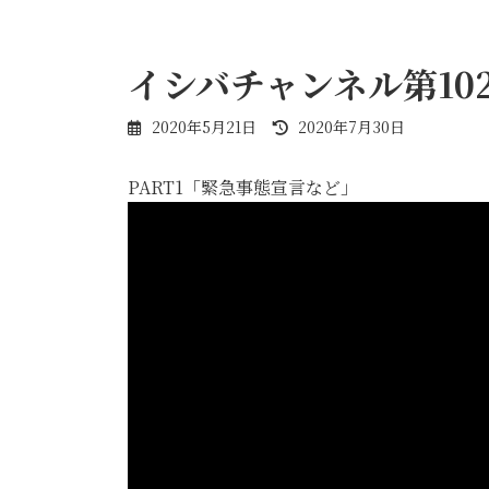
イシバチャンネル第10
最
2020年5月21日
2020年7月30日
終
更
PART1「緊急事態宣言など」
新
日
時
: