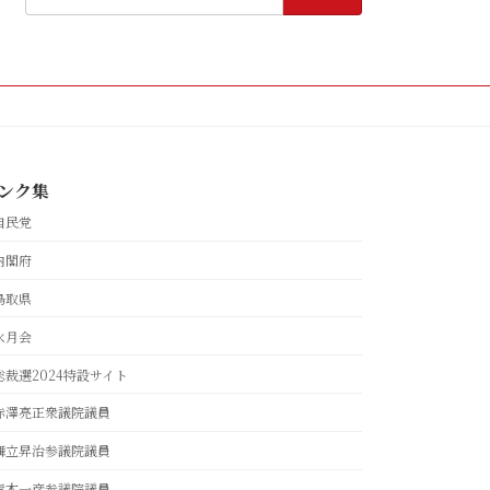
索:
ンク集
自民党
内閣府
鳥取県
水月会
総裁選2024特設サイト
赤澤亮正衆議院議員
舞立昇治参議院議員
青木一彦参議院議員