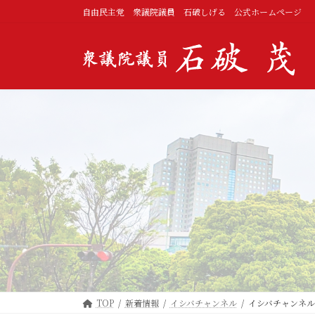
コ
ナ
自由民主党 衆議院議員 石破しげる 公式ホームページ
ン
ビ
テ
ゲ
ン
ー
ツ
シ
へ
ョ
ス
ン
キ
に
ッ
移
プ
動
TOP
新着情報
イシバチャンネル
イシバチャンネル