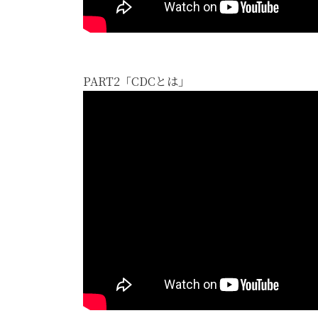
PART2「CDCとは」