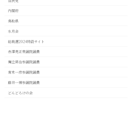
自民党
内閣府
鳥取県
水月会
総裁選2024特設サイト
赤澤亮正衆議院議員
舞立昇治参議院議員
青木一彦参議院議員
藤井一博参議院議員
どんどろけの会