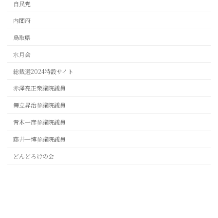
自民党
内閣府
鳥取県
水月会
総裁選2024特設サイト
赤澤亮正衆議院議員
舞立昇治参議院議員
青木一彦参議院議員
藤井一博参議院議員
どんどろけの会