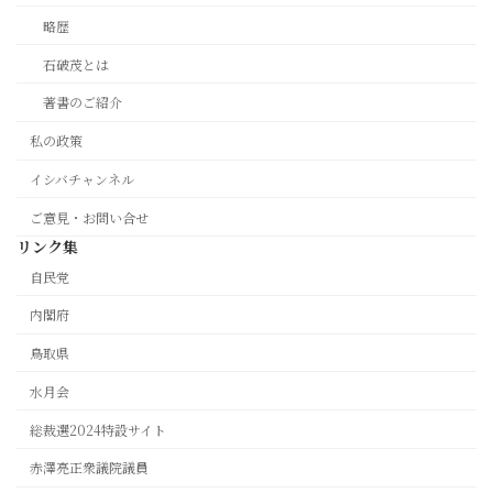
略歴
石破茂とは
著書のご紹介
私の政策
イシバチャンネル
ご意見・お問い合せ
リンク集
自民党
内閣府
鳥取県
水月会
総裁選2024特設サイト
赤澤亮正衆議院議員