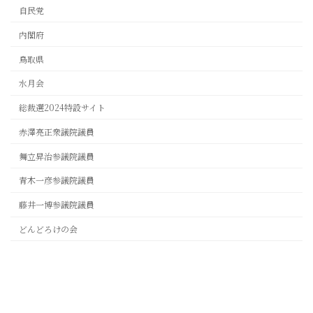
自民党
内閣府
鳥取県
水月会
総裁選2024特設サイト
赤澤亮正衆議院議員
舞立昇治参議院議員
青木一彦参議院議員
藤井一博参議院議員
どんどろけの会