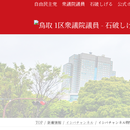
コ
ナ
自由民主党 衆議院議員 石破しげる 公式
ン
ビ
テ
ゲ
ン
ー
ツ
シ
へ
ョ
ス
ン
キ
に
ッ
移
プ
動
TOP
新着情報
イシバチャンネル
イシバチャンネル特