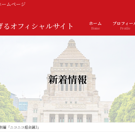
ホームページ
ホーム
プロフィー
Home
Profile
新着情報
別編「ニコニコ超会議3」