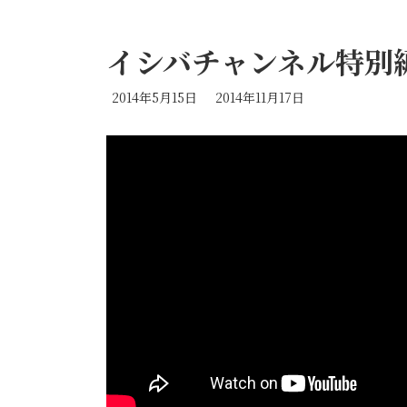
イシバチャンネル特別
最
2014年5月15日
2014年11月17日
終
更
新
日
時
: