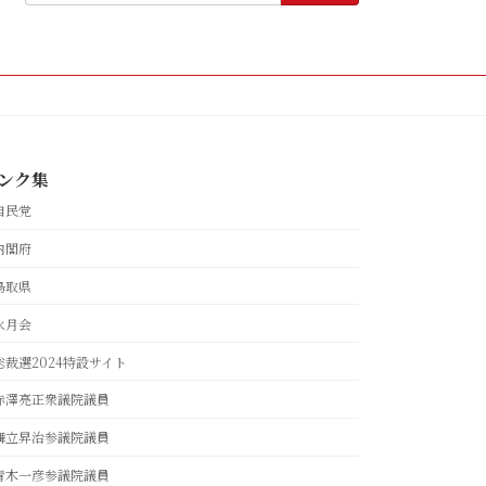
ンク集
自民党
内閣府
鳥取県
水月会
総裁選2024特設サイト
赤澤亮正衆議院議員
舞立昇治参議院議員
青木一彦参議院議員